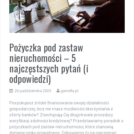
Pożyczka pod zastaw
nieruchomości – 5
najczęstszych pytań (i
odpowiedzi)
26 października 2023
garnella.pl
Poszukujesz źródeł finansowania swojej działalności
gospodarczej, lecz nie masz możliwości skorzystania z
oferty banków? Zniechęcają Cię długotrwałe procedury
weryfikacji zdolności kredytowej? Przedstawiamy poradnik o
pożyczkach pod zastaw nieruchomości, które stanowią
domenę rynku prywatnego. Odpowiemy tu na najczęściej