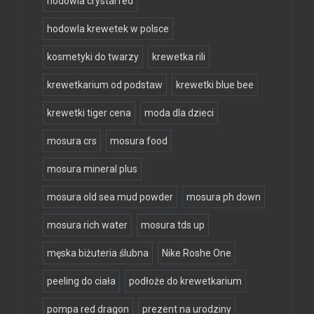
hodowla crystal red
hodowla krewetek w polsce
kosmetyki do twarzy
krewetka rili
krewetkarium od podstaw
krewetki blue bee
krewetki tiger cena
moda dla dzieci
mosura crs
mosura food
mosura mineral plus
mosura old sea mud powder
mosura ph down
mosura rich water
mosura tds up
męska biżuteria ślubna
Nike Roshe One
peeling do ciała
podłoże do krewetkarium
pompa red dragon
prezent na urodziny