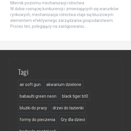
Miernik poziomu mechanizacji rolnictwa
W dobie rosnącej konkurencji i zmieniających się warunków
rynkowych, mechanizacja rolnictwa staje się kluczowym
elementem efektywnego zarządzania gospodarstwem.
Proces ten, polegający na zastępowaniu …
Tagi
air soft gun
akwarium dzielone
babaulti green neon
black tiger bt0
bluzki do pracy
drzwi do łazienki
formy do pieczenia
Gry dla dzieci