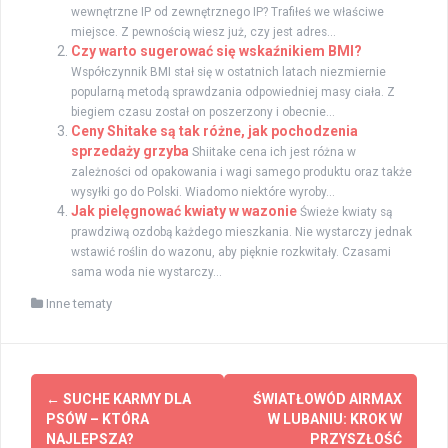
wewnętrzne IP od zewnętrznego IP? Trafiłeś we właściwe
miejsce. Z pewnością wiesz już, czy jest adres...
Czy warto sugerować się wskaźnikiem BMI?
Współczynnik BMI stał się w ostatnich latach niezmiernie
popularną metodą sprawdzania odpowiedniej masy ciała. Z
biegiem czasu został on poszerzony i obecnie...
Ceny Shitake są tak różne, jak pochodzenia
sprzedaży grzyba
Shiitake cena ich jest różna w
zależności od opakowania i wagi samego produktu oraz także
wysyłki go do Polski. Wiadomo niektóre wyroby...
Jak pielęgnować kwiaty w wazonie
Świeże kwiaty są
prawdziwą ozdobą każdego mieszkania. Nie wystarczy jednak
wstawić roślin do wazonu, aby pięknie rozkwitały. Czasami
sama woda nie wystarczy...
Inne tematy
Zobacz
←
SUCHE KARMY DLA
ŚWIATŁOWÓD AIRMAX
wpisy
PSÓW – KTÓRA
W LUBANIU: KROK W
NAJLEPSZA?
PRZYSZŁOŚĆ