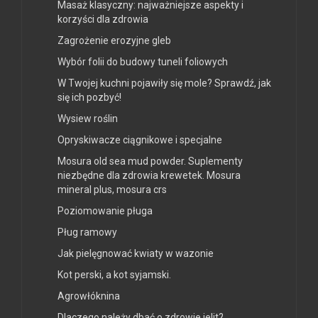
Masaż klasyczny: najważniejsze aspekty i
korzyści dla zdrowia
Zagrożenie erozyjne gleb
Wybór folii do budowy tuneli foliowych
W Twojej kuchni pojawiły się mole? Sprawdź, jak
się ich pozbyć!
Wysiew roślin
Opryskiwacze ciągnikowe i specjalne
Mosura old sea mud powder. Suplementy
niezbędne dla zdrowia krewetek. Mosura
mineral plus, mosura crs
Poziomowanie pługa
Pług ramowy
Jak pielęgnować kwiaty w wazonie
Kot perski, a kot syjamski.
Agrowłóknina
Dlaczego należy dbać o zdrowie jelit?