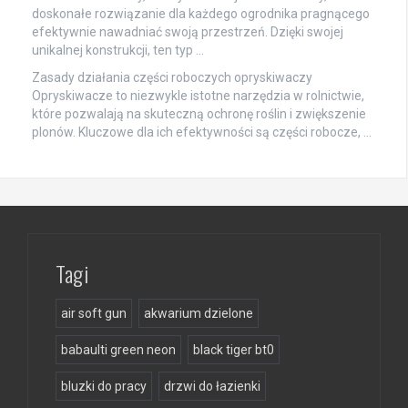
doskonałe rozwiązanie dla każdego ogrodnika pragnącego
efektywnie nawadniać swoją przestrzeń. Dzięki swojej
unikalnej konstrukcji, ten typ …
Zasady działania części roboczych opryskiwaczy
Opryskiwacze to niezwykle istotne narzędzia w rolnictwie,
które pozwalają na skuteczną ochronę roślin i zwiększenie
plonów. Kluczowe dla ich efektywności są części robocze, …
Tagi
air soft gun
akwarium dzielone
babaulti green neon
black tiger bt0
bluzki do pracy
drzwi do łazienki