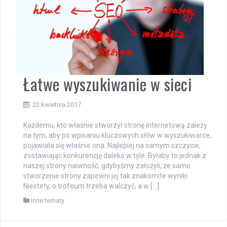
Łatwe wyszukiwanie w sieci
22 kwietnia 2017
Każdemu, kto właśnie stworzył stronę internetową zależy
na tym, aby po wpisaniu kluczowych słów w wyszukiwarce,
pojawiała się właśnie ona. Najlepiej na samym szczycie,
zostawiając konkurencję daleko w tyle. Byłaby to jednak z
naszej strony naiwność, gdybyśmy założyli, że samo
stworzenie strony zapewni jej tak znakomite wyniki.
Niestety, o trofeum trzeba walczyć, a w […]
Inne tematy