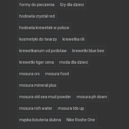
formy do pieczenia
Gry dla dzieci
hodowla crystal red
hodowla krewetek w polsce
kosmetyki do twarzy
krewetka rili
krewetkarium od podstaw
krewetki blue bee
krewetki tiger cena
moda dla dzieci
mosura crs
mosura food
mosura mineral plus
mosura old sea mud powder
mosura ph down
mosura rich water
mosura tds up
męska biżuteria ślubna
Nike Roshe One