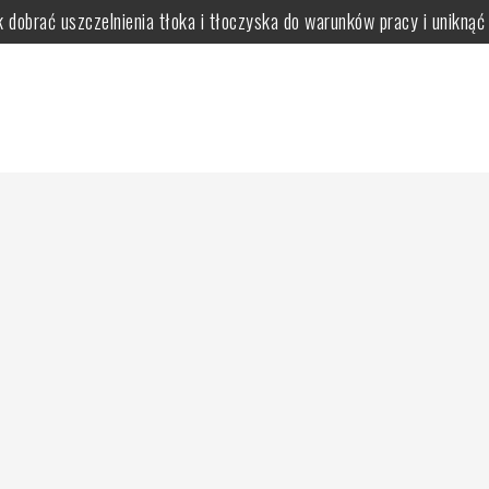
ak dobrać uszczelnienia tłoka i tłoczyska do warunków pracy i unikną
 wad zgryzu?
óry zapewni trwałą elewację i taras?
 korzyści dla zdrowia
dają wnętrzu osobowość
ją zastosować?