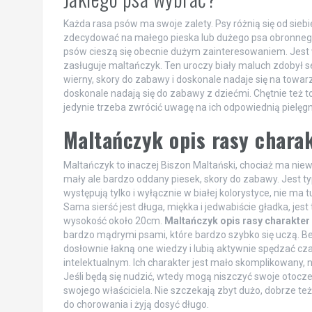
Każda rasa psów ma swoje zalety. Psy różnią się od sie
zdecydować na małego pieska lub dużego psa obronnego
psów cieszą się obecnie dużym zainteresowaniem. Jest 
zasługuje maltańczyk. Ten uroczy biały maluch zdobył ser
wierny, skory do zabawy i doskonale nadaje się na towar
doskonale nadają się do zabawy z dziećmi. Chętnie te
jedynie trzeba zwrócić uwagę na ich odpowiednią pielęgna
Maltańczyk opis rasy chara
Maltańczyk to inaczej Biszon Maltański, chociaż ma nie
mały ale bardzo oddany piesek, skory do zabawy. Jest
występują tylko i wyłącznie w białej kolorystyce, nie ma 
Sama sierść jest długa, miękka i jedwabiście gładka, je
wysokość około 20cm.
Maltańczyk opis rasy charakter
bardzo mądrymi psami, które bardzo szybko się uczą. B
dosłownie łakną one wiedzy i lubią aktywnie spędzać cz
intelektualnym. Ich charakter jest mało skomplikowany, 
Jeśli będą się nudzić, wtedy mogą niszczyć swoje otocz
swojego właściciela. Nie szczekają zbyt dużo, dobrze też
do chorowania i żyją dosyć długo.