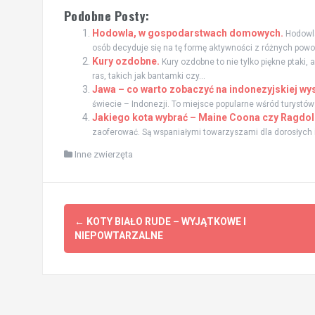
Podobne Posty:
Hodowla, w gospodarstwach domowych.
Hodowla
osób decyduje się na tę formę aktywności z różnych powod
Kury ozdobne.
Kury ozdobne to nie tylko piękne ptaki,
ras, takich jak bantamki czy...
Jawa – co warto zobaczyć na indonezyjskiej wy
świecie – Indonezji. To miejsce popularne wśród turystów 
Jakiego kota wybrać – Maine Coona czy Ragdol
zaoferować. Są wspaniałymi towarzyszami dla dorosłych i
Inne zwierzęta
Zobacz
←
KOTY BIAŁO RUDE – WYJĄTKOWE I
wpisy
NIEPOWTARZALNE