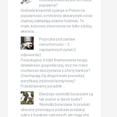
hodowla krewetek jest w Polsce
popularna?
Hodowla krewetek zyskuje w Polsce na
popularności, a miłośnicy akwarystyki coraz
chętniej zakładają własne hodowle. Te
małe, kolorowe stworzenia nie tylko zdobią
akwaria, …
Pożyczka pod zastaw
nieruchomości – 5
najczęstszych pytań (i
odpowiedzi)
Poszukujesz źródeł finansowania swojej
działalności gospodarczej, lecz nie masz
możliwości skorzystania z oferty banków?
Zniechęcają Cię długotrwałe procedury
weryfikacji zdolności kredytowej?
Przedstawiamy poradnik …
Dlaczego wysłodki buraczane są
tak ważne w diecie bydła?
Wysłodki buraczane to produkt
uboczny powstający podczas produkcji
cukru z buraków cukrowych, ale mają one