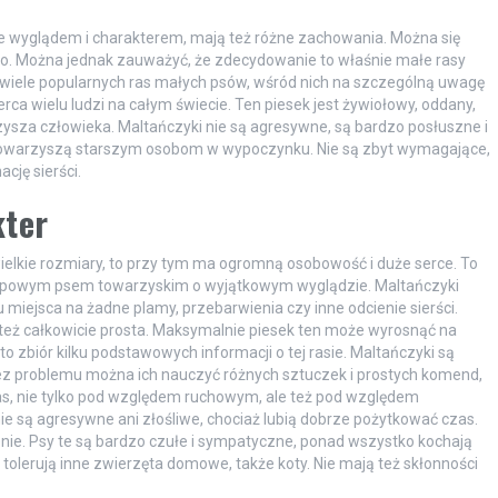
bie wyglądem i charakterem, mają też różne zachowania. Można się
. Można jednak zauważyć, że zdecydowanie to właśnie małe rasy
wiele popularnych ras małych psów, wśród nich na szczególną uwagę
ca wielu ludzi na całym świecie. Ten piesek jest żywiołowy, oddany,
zysza człowieka. Maltańczyki nie są agresywne, są bardzo posłuszne i
ż towarzyszą starszym osobom w wypoczynku. Nie są zbyt wymagające,
cję sierści.
kter
wielkie rozmiary, to przy tym ma ogromną osobowość i duże serce. To
 typowym psem towarzyskim o wyjątkowym wyglądzie. Maltańczyki
tu miejsca na żadne plamy, przebarwienia czy inne odcienie sierści.
st też całkowicie prosta. Maksymalnie piesek ten może wyrosnąć na
to zbiór kilku podstawowych informacji o tej rasie. Maltańczyki są
ez problemu można ich nauczyć różnych sztuczek i prostych komend,
as, nie tylko pod względem ruchowym, ale też pod względem
nie są agresywne ani złośliwe, chociaż lubią dobrze pożytkować czas.
enie. Psy te są bardzo czułe i sympatyczne, ponad wszystko kochają
 tolerują inne zwierzęta domowe, także koty. Nie mają też skłonności