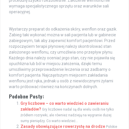
procedurę szybko i bezboleśnie. Założenie wenflonu nie
wymaga specjalistycznego sprzętu oraz warunków sali
operacyjnej.
Wystarczy preparat do odkażenia skóry, wenflon oraz gazik.
Zabieg taki wykonać można w sali pacjenta lub w gabinecie
zabiegowym, tak aby zapewnić komfort pacjentowi. Przed
rozpoczęciem terapii płynowej należy skontrolować stan
założonego wenflonu, czy umożliwia ono przepływ płynu.
Każdego dnia należy oceniać jego stan, czy nie pojawiła się
opuchlizna lub ból w miejscu założenia, dzięki temu
umożliwimy przeprowadzenie leczenia oraz zadbamy o
komfort pacjenta. Najczęstszym miejscem zakładania
wenflonu jest ręka, jednak u osób z niewidocznymi żyłami
warto próbować również na kończynach dolnych.
Podobne Posty:
Gry liczbowe – co warto wiedzieć o zawieraniu
zakładów?
Gry liczbowe nadal są dla wielu osób nie tylko
źródłem rozrywki, ale również nadzieją na wygranie dużej
sumy pieniędzy. Co warto wiedzieć...
Zasady obowiązujące rowerzystę na drodze
Polskie