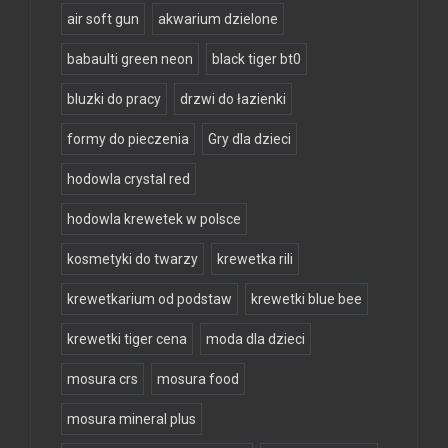
air soft gun
akwarium dzielone
babaulti green neon
black tiger bt0
bluzki do pracy
drzwi do łazienki
formy do pieczenia
Gry dla dzieci
hodowla crystal red
hodowla krewetek w polsce
kosmetyki do twarzy
krewetka rili
krewetkarium od podstaw
krewetki blue bee
krewetki tiger cena
moda dla dzieci
mosura crs
mosura food
mosura mineral plus