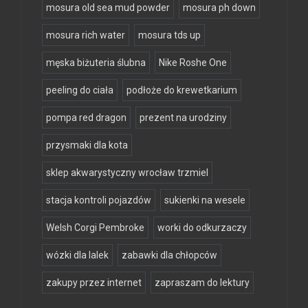
mosura old sea mud powder
mosura ph down
mosura rich water
mosura tds up
męska biżuteria ślubna
Nike Roshe One
peeling do ciała
podłoże do krewetkarium
pompa red dragon
prezent na urodziny
przysmaki dla kota
sklep akwarystyczny wrocław trzmiel
stacja kontroli pojazdów
sukienki na wesele
Welsh Corgi Pembroke
worki do odkurzaczy
wózki dla lalek
zabawki dla chłopców
zakupy przez internet
zapraszam do lektury