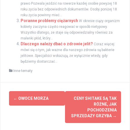
prawo Pozwala jeździć na rowerze każdej osobie powyżej 18
roku życia bez odpowiednich dokumentów. Osoby poniżej 18
roku życia powinny mieć...
Poranne problemy ciężarnych
W okresie ciąży organizm
kobiety zaczyna często reagować w sposób nietypowy.
Wszystko dlatego, że staje się odpowiedzialny również za
maleńki płód, który...
Dlaczego należy dbać o zdrowie jelit?
Coraz więcej
mówi się o tym, jak ważne dla naszego zdrowia są bakterie
jelitowe. Specjaliści wskazują, że wyłącznie wtedy, gdy
będziemy dostarczać...
Inne tematy
Zobacz
←
OWOCE MORZA
CENY SHITAKE SĄ TAK
wpisy
RÓŻNE, JAK
POCHODZENIA
SPRZEDAŻY GRZYBA
→