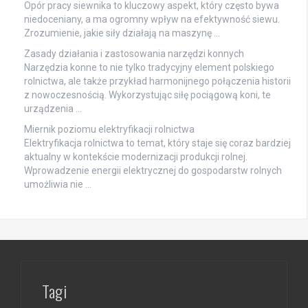
Opór pracy siewnika to kluczowy aspekt, który często bywa
niedoceniany, a ma ogromny wpływ na efektywność siewu.
Zrozumienie, jakie siły działają na maszynę …
Zasady działania i zastosowania narzędzi konnych
Narzędzia konne to nie tylko tradycyjny element polskiego
rolnictwa, ale także przykład harmonijnego połączenia historii
z nowoczesnością. Wykorzystując siłę pociągową koni, te
urządzenia …
Miernik poziomu elektryfikacji rolnictwa
Elektryfikacja rolnictwa to temat, który staje się coraz bardziej
aktualny w kontekście modernizacji produkcji rolnej.
Wprowadzenie energii elektrycznej do gospodarstw rolnych
umożliwia nie …
Tagi