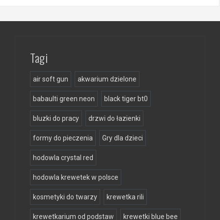
Tagi
air soft gun
akwarium dzielone
babaulti green neon
black tiger bt0
bluzki do pracy
drzwi do łazienki
formy do pieczenia
Gry dla dzieci
hodowla crystal red
hodowla krewetek w polsce
kosmetyki do twarzy
krewetka rili
krewetkarium od podstaw
krewetki blue bee