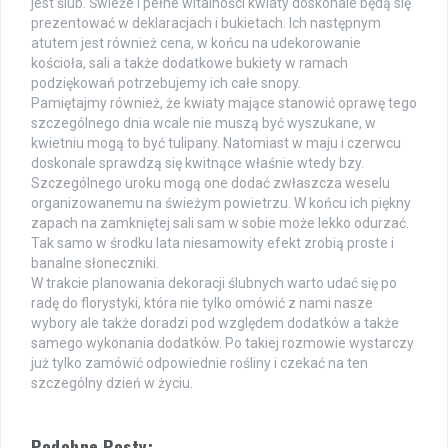
jest ślub. Świeże i pełne witalności kwiaty doskonale będą się
prezentować w deklaracjach i bukietach. Ich następnym
atutem jest również cena, w końcu na udekorowanie
kościoła, sali a także dodatkowe bukiety w ramach
podziękowań potrzebujemy ich całe snopy.
Pamiętajmy również, że kwiaty mające stanowić oprawę tego
szczególnego dnia wcale nie muszą być wyszukane, w
kwietniu mogą to być tulipany. Natomiast w maju i czerwcu
doskonale sprawdzą się kwitnące właśnie wtedy bzy.
Szczególnego uroku mogą one dodać zwłaszcza weselu
organizowanemu na świeżym powietrzu. W końcu ich piękny
zapach na zamkniętej sali sam w sobie może lekko odurzać.
Tak samo w środku lata niesamowity efekt zrobią proste i
banalne słoneczniki.
W trakcie planowania dekoracji ślubnych warto udać się po
radę do florystyki, która nie tylko omówić z nami nasze
wybory ale także doradzi pod względem dodatków a także
samego wykonania dodatków. Po takiej rozmowie wystarczy
już tylko zamówić odpowiednie rośliny i czekać na ten
szczególny dzień w życiu.
Podobne Posty: