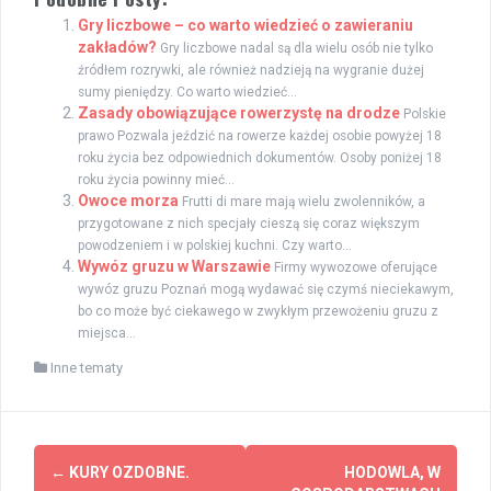
Gry liczbowe – co warto wiedzieć o zawieraniu
zakładów?
Gry liczbowe nadal są dla wielu osób nie tylko
źródłem rozrywki, ale również nadzieją na wygranie dużej
sumy pieniędzy. Co warto wiedzieć...
Zasady obowiązujące rowerzystę na drodze
Polskie
prawo Pozwala jeździć na rowerze każdej osobie powyżej 18
roku życia bez odpowiednich dokumentów. Osoby poniżej 18
roku życia powinny mieć...
Owoce morza
Frutti di mare mają wielu zwolenników, a
przygotowane z nich specjały cieszą się coraz większym
powodzeniem i w polskiej kuchni. Czy warto...
Wywóz gruzu w Warszawie
Firmy wywozowe oferujące
wywóz gruzu Poznań mogą wydawać się czymś nieciekawym,
bo co może być ciekawego w zwykłym przewożeniu gruzu z
miejsca...
Inne tematy
Zobacz
←
KURY OZDOBNE.
HODOWLA, W