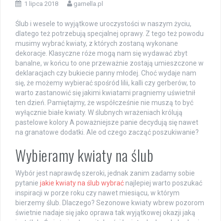
1 lipca 2018
garnella.pl
Ślub i wesele to wyjątkowe uroczystości w naszym życiu,
dlatego też potrzebują specjalnej oprawy. Z tego też powodu
musimy wybrać kwiaty, z których zostaną wykonane
dekoracje. Klasyczne róże mogą nam się wydawać zbyt
banalne, w końcu to one przeważnie zostają umieszczone w
deklaracjach czy bukiecie panny młodej. Choć wydaje nam
się, że możemy wybierać spośród lilii, kalli czy gerberów, to
warto zastanowić się jakimi kwiatami pragniemy uświetnił
ten dzień. Pamiętajmy, że współcześnie nie muszą to być
wyłącznie białe kwiaty. W ślubnych wrażeniach królują
pastelowe kolory A poważniejsze panie decydują się nawet
na granatowe dodatki. Ale od czego zacząć poszukiwanie?
Wybieramy kwiaty na ślub
Wybór jest naprawdę szeroki, jednak zanim zadamy sobie
pytanie
jakie kwiaty na ślub wybrać
najlepiej warto poszukać
inspiracji w porze roku czy nawet miesiącu, w którym
bierzemy ślub. Dlaczego? Sezonowe kwiaty wbrew pozorom
świetnie nadaje się jako oprawa tak wyjątkowej okazji jaką