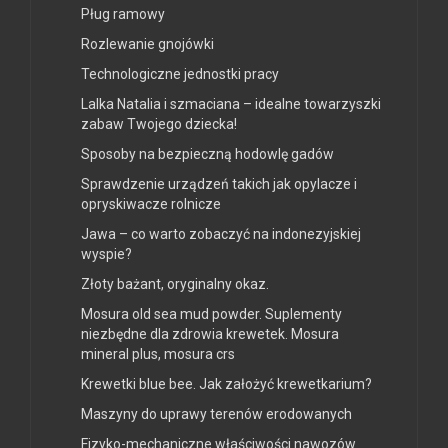
Pług ramowy
Rozlewanie gnojówki
Technologiczne jednostki pracy
Lalka Natalia i szmaciana – idealne towarzyszki
zabaw Twojego dziecka!
Sposoby na bezpieczną hodowlę gadów
Sprawdzenie urządzeń takich jak opylacze i
opryskiwacze rolnicze
Jawa – co warto zobaczyć na indonezyjskiej
wyspie?
Złoty bażant, oryginalny okaz.
Mosura old sea mud powder. Suplementy
niezbędne dla zdrowia krewetek. Mosura
mineral plus, mosura crs
Krewetki blue bee. Jak założyć krewetkarium?
Maszyny do uprawy terenów erodowanych
Fizyko-mechaniczne właściwości nawozów