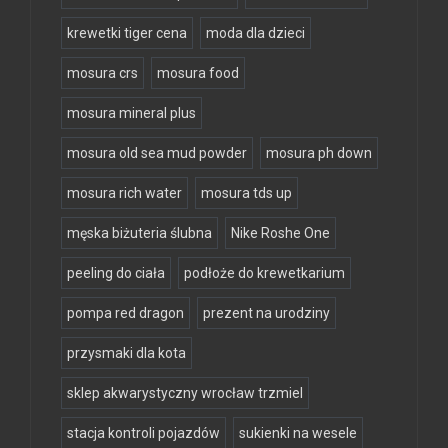
krewetki tiger cena
moda dla dzieci
mosura crs
mosura food
mosura mineral plus
mosura old sea mud powder
mosura ph down
mosura rich water
mosura tds up
męska biżuteria ślubna
Nike Roshe One
peeling do ciała
podłoże do krewetkarium
pompa red dragon
prezent na urodziny
przysmaki dla kota
sklep akwarystyczny wrocław trzmiel
stacja kontroli pojazdów
sukienki na wesele