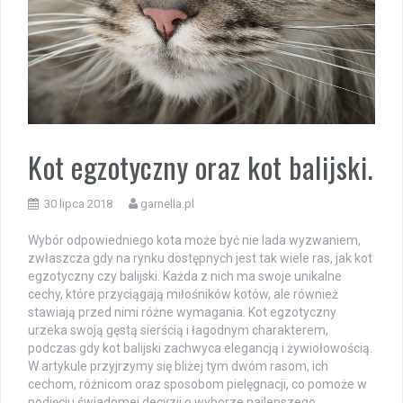
Kot egzotyczny oraz kot balijski.
30 lipca 2018
garnella.pl
Wybór odpowiedniego kota może być nie lada wyzwaniem,
zwłaszcza gdy na rynku dostępnych jest tak wiele ras, jak kot
egzotyczny czy balijski. Każda z nich ma swoje unikalne
cechy, które przyciągają miłośników kotów, ale również
stawiają przed nimi różne wymagania. Kot egzotyczny
urzeka swoją gęstą sierścią i łagodnym charakterem,
podczas gdy kot balijski zachwyca elegancją i żywiołowością.
W artykule przyjrzymy się bliżej tym dwóm rasom, ich
cechom, różnicom oraz sposobom pielęgnacji, co pomoże w
podjęciu świadomej decyzji o wyborze najlepszego