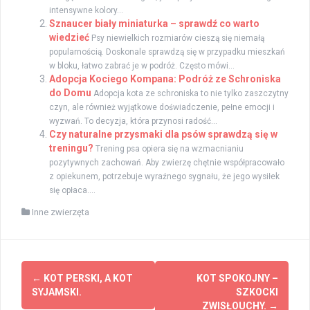
intensywne kolory...
Sznaucer biały miniaturka – sprawdź co warto
wiedzieć
Psy niewielkich rozmiarów cieszą się niemałą
popularnością. Doskonale sprawdzą się w przypadku mieszkań
w bloku, łatwo zabrać je w podróż. Często mówi...
Adopcja Kociego Kompana: Podróż ze Schroniska
do Domu
Adopcja kota ze schroniska to nie tylko zaszczytny
czyn, ale również wyjątkowe doświadczenie, pełne emocji i
wyzwań. To decyzja, która przynosi radość...
Czy naturalne przysmaki dla psów sprawdzą się w
treningu?
Trening psa opiera się na wzmacnianiu
pozytywnych zachowań. Aby zwierzę chętnie współpracowało
z opiekunem, potrzebuje wyraźnego sygnału, że jego wysiłek
się opłaca....
Inne zwierzęta
Zobacz
←
KOT PERSKI, A KOT
KOT SPOKOJNY –
wpisy
SYJAMSKI.
SZKOCKI
ZWISŁOUCHY.
→