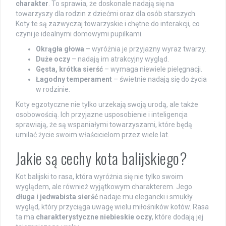
charakter
. To sprawia, że doskonale nadają się na
towarzyszy dla rodzin z dziećmi oraz dla osób starszych.
Koty te są zazwyczaj towarzyskie i chętne do interakcji, co
czyni je idealnymi domowymi pupilkami.
Okrągła głowa
– wyróżnia je przyjazny wyraz twarzy.
Duże oczy
– nadają im atrakcyjny wygląd.
Gęsta, krótka sierść
– wymaga niewiele pielęgnacji.
Łagodny temperament
– świetnie nadają się do życia
w rodzinie.
Koty egzotyczne nie tylko urzekają swoją urodą, ale także
osobowością. Ich przyjazne usposobienie i inteligencja
sprawiają, że są wspaniałymi towarzyszami, które będą
umilać życie swoim właścicielom przez wiele lat.
Jakie są cechy kota balijskiego?
Kot balijski to rasa, która wyróżnia się nie tylko swoim
wyglądem, ale również wyjątkowym charakterem. Jego
długa i jedwabista sierść
nadaje mu elegancki i smukły
wygląd, który przyciąga uwagę wielu miłośników kotów. Rasa
ta ma
charakterystyczne niebieskie oczy
, które dodają jej