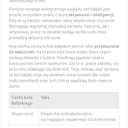
tajemniczego uroku.
Pomimo swojego estetycznego wyglądu, kot balijski jest
przede wszystkim znany z dużej
aktywności i inteligencji
.
Koty te są bardzo ciekawskie i lubią eksplorować otoczenie.
Wymagają regularnej stymulacji zarówno fizycznej, jak i
umysłowej, przez co idealnie nadają się dla osób, które
prowadzą aktywny styl życia.
Inną istotną cechą kotów balijskich jest ich silne
przywiązanie
do właścicieli
. Są to zwierzęta towarzyskie, które często
szukają bliskości z ludźmi. Uwielbiają spędzać czas w
towarzystwie swoich opiekunów, czy to w czasie zabawy, czy
po prostu relaksując się obok nich. Tego rodzaju więź sprawia,
że kot balijski staje się idealnym towarzyszem dla rodzin,
osób samotnych oraz tych, którzy spędzają dużo czasu w
domu.
Cechy kota
Opis
balijskiego
Długa sierść
Elegancka, jedwabista sierść,
wymagająca regularnego szczotkowania.