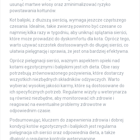
usunąć martwe włosy oraz zminimalizować ryzyko
powstawania kołtunów.
Kot balijski, z dłuższą sierścią, wymaga jeszcze częstszego
czesania. Idealnie, takie zwierzę powinno być czesane co
najmniej kilka razy w tygodniu, aby uniknąć splątania sierści,
które może prowadzić do dyskomfortu dla kota. Oprócz tego,
warto używać szczotek dostosowanych do długiej sierści, co
ułatwia pielęgnację i sprawia, że jest ona bardziej efektywna.
Oprócz pielęgnacji sierści, ważnym aspektem opieki nad
kotami egzotycznymi i balijskimi jest ich dieta. Obie rasy
potrzebują zrównoważonego pożywienia, które dostarczy
wszystkich niezbędnych składników odżywczych. Warto
wybierać wysokiej jakości karmy, które są dostosowane do
ich specyficznych potrzeb. Regularne wizyty u weterynarza
są również niezbędne, aby monitorować ich zdrowie i
reagować na ewentualne problemy zdrowotne w
odpowiednim czasie.
Podsumowując, kluczem do zapewnienia zdrowia i dobrej
kondycji kotów egzotycznych i balijskich jest regularna
pielęgnacja ich sierści oraz odpowiednia dieta, a także
dbałość o regularne kontrole weterynaryjne.