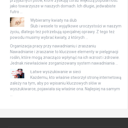
przyjaznych psów, które zyskują coraz większą popularność
jako towarzysze w naszych domach. Ich długie, jedwabiste
futro …
Wybieramy kwiaty na ślub
Ślub i wesele to wyjątkowe uroczystości w naszym
życiu, dlatego też potrzebują specjalnej oprawy. Z tego też
powodu musimy wybrać kwiaty, z których …
Organizacja pracy przy nawadnianiu i zraszaniu
Nawadnianie i zraszanie to kluczowe elementy w pielęgnacji
roślin, które mogą znacząco wpłynąć na ich wzrost i zdrowie.
Jednak niewłaściwie zorganizowany system nawadniania …
Łatwe wyszukiwanie w sieci
Każdemu, kto właśnie stworzył stronę internetową
zależy na tym, aby po wpisaniu kluczowych słów w
wyszukiwarce, pojawiała się właśnie ona. Najlepiej na samym
…