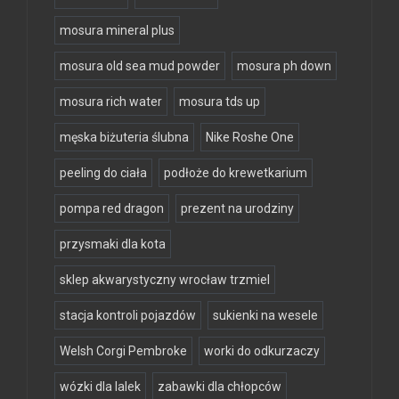
mosura mineral plus
mosura old sea mud powder
mosura ph down
mosura rich water
mosura tds up
męska biżuteria ślubna
Nike Roshe One
peeling do ciała
podłoże do krewetkarium
pompa red dragon
prezent na urodziny
przysmaki dla kota
sklep akwarystyczny wrocław trzmiel
stacja kontroli pojazdów
sukienki na wesele
Welsh Corgi Pembroke
worki do odkurzaczy
wózki dla lalek
zabawki dla chłopców