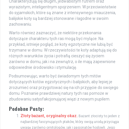
Charakteryzują się długim, jedwabistym futrem oraz
wyrazistym, inteligentnym spojrzeniem. W przeciwieństwie
do syjamskich, które są znane z intensywnego miauczenia,
balijskie koty są bardziej stonowane i łagodne w swoim
zachowaniu.
Warto również zaznaczyć, że niektóre przekonania
dotyczące charakteru tych ras mogą być mylące. Na
przykład, istnieje pogląd, że koty egzotyczne nie lubią być
trzymane w domu. W rzeczywistości te koty adaptują się do
różnych warunków życia i potrafią cieszyć się życiem
zarówno w domu, jak i na zewnątrz, o ile mają zapewnione
odpowiednie środowisko i stymulację.
Podsumowując, warto być świadomym tych mitów
dotyczących kotów egzotycznych i balijskich, aby lepiej je
zrozumieć oraz przygotować się na ich przyjęcie do swojego
domu. Poznanie prawdziwej natury tych ras pomoże w
zbudowaniu satysfakcjonującej więzi z nowym pupilem.
Podobne Posty:
Złoty bażant, oryginalny okaz.
Bażant złocisty to jeden z
najbardziej fascynujących ptaków, który swoją urodą przyciąga
uwagę zarówno ornitologów, jak i pasjonatów hodowli. Jego