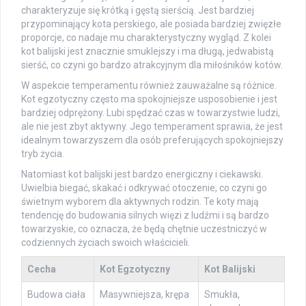
charakteryzuje się krótką i gęstą sierścią. Jest bardziej
przypominający kota perskiego, ale posiada bardziej zwięzłe
proporcje, co nadaje mu charakterystyczny wygląd. Z kolei
kot balijski jest znacznie smuklejszy i ma długą, jedwabistą
sierść, co czyni go bardzo atrakcyjnym dla miłośników kotów.
W aspekcie temperamentu również zauważalne są różnice.
Kot egzotyczny często ma spokojniejsze usposobienie i jest
bardziej odprężony. Lubi spędzać czas w towarzystwie ludzi,
ale nie jest zbyt aktywny. Jego temperament sprawia, że jest
idealnym towarzyszem dla osób preferujących spokojniejszy
tryb życia.
Natomiast kot balijski jest bardzo energiczny i ciekawski.
Uwielbia biegać, skakać i odkrywać otoczenie, co czyni go
świetnym wyborem dla aktywnych rodzin. Te koty mają
tendencję do budowania silnych więzi z ludźmi i są bardzo
towarzyskie, co oznacza, że będą chętnie uczestniczyć w
codziennych życiach swoich właścicieli.
Cecha
Kot Egzotyczny
Kot Balijski
Budowa ciała
Masywniejsza, krępa
Smukła,