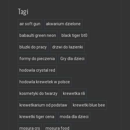
Tagi
air soft gun
akwarium dzielone
babaulti green neon
black tiger bt0
bluzki do pracy
drzwi do łazienki
formy do pieczenia
Gry dla dzieci
hodowla crystal red
hodowla krewetek w polsce
kosmetyki do twarzy
krewetka rili
krewetkarium od podstaw
krewetki blue bee
krewetki tiger cena
moda dla dzieci
mosura crs
mosura food