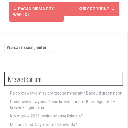
Zobacz
←
BAGAN BIRMA CZY
KURY OZDOBNE.
→
wpisy
WARTO?
Szukaj:
Krewetkarium
Po co krewetkom są potrzebne minerały? Babaulti green neon
Podstawowe wyposażenie krewetkarium. Black tiger bt0 –
krewetki tiger cena
Kto musi w 2021 posiadać kasę fiskalną?
Mosura food. Czym karmić krewetki?