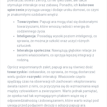
powtarzać słowa i zwroty, co nie tylko bawi, ale także
stymuluje interakcje oraz zabawę. Ponadto, ich
kolorowe
upierzenie
przyciąga uwagę i dodaje uroku domowi, co czyni
je znakomitymi ozdobami wnętrz.
Towarzystwo:
Papugi ara mogą stać się doskonałymi
towarzyszami, które wnoszą radość i energię do
codziennego życia.
Inteligencja:
Posiadają wysoki poziom inteligencji, co
sprawia, że można je szkolić oraz uczyć różnych
sztuczek.
Interakcja społeczna:
Nawiązują głębokie relacje ze
swoimi właścicielami, co sprzyja lepszej integracji z
rodziną.
Oprócz wspomnianych zalet, papugi ara są również dość
towarzyskie
i ciekawskie, co sprawia, że mogą dostarczać
wielu godzin
rozrywki
i interakcji. Właściciele często
spędzają czas na obserwacji ich zachowań i eksplorowaniu
świata razem z nimi, co przyczynia się do wzmacniania więzi
między człowiekiem a zwierzęciem. Warto jednak pamiętać,
że opieka nad tak wymagającym ptakiem wiąże się z
odpowiedzialnością i zobowiązaniem, które warto wziąć pod
uwagę przed podjęciem decyzji o adopcji papugi ara.