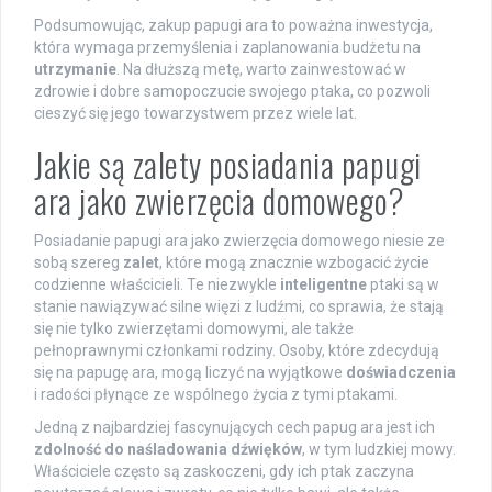
Podsumowując, zakup papugi ara to poważna inwestycja,
która wymaga przemyślenia i zaplanowania budżetu na
utrzymanie
. Na dłuższą metę, warto zainwestować w
zdrowie i dobre samopoczucie swojego ptaka, co pozwoli
cieszyć się jego towarzystwem przez wiele lat.
Jakie są zalety posiadania papugi
ara jako zwierzęcia domowego?
Posiadanie papugi ara jako zwierzęcia domowego niesie ze
sobą szereg
zalet
, które mogą znacznie wzbogacić życie
codzienne właścicieli. Te niezwykle
inteligentne
ptaki są w
stanie nawiązywać silne więzi z ludźmi, co sprawia, że stają
się nie tylko zwierzętami domowymi, ale także
pełnoprawnymi członkami rodziny. Osoby, które zdecydują
się na papugę ara, mogą liczyć na wyjątkowe
doświadczenia
i radości płynące ze wspólnego życia z tymi ptakami.
Jedną z najbardziej fascynujących cech papug ara jest ich
zdolność do naśladowania dźwięków
, w tym ludzkiej mowy.
Właściciele często są zaskoczeni, gdy ich ptak zaczyna