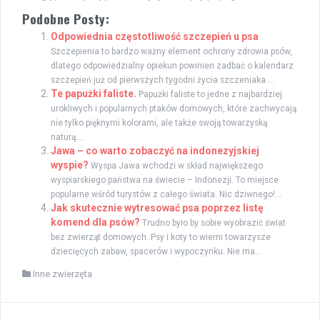
Podobne Posty:
Odpowiednia częstotliwość szczepień u psa
Szczepienia to bardzo ważny element ochrony zdrowia psów,
dlatego odpowiedzialny opiekun powinien zadbać o kalendarz
szczepień już od pierwszych tygodni życia szczeniaka....
Te papużki faliste.
Papużki faliste to jedne z najbardziej
urokliwych i popularnych ptaków domowych, które zachwycają
nie tylko pięknymi kolorami, ale także swoją towarzyską
naturą....
Jawa – co warto zobaczyć na indonezyjskiej
wyspie?
Wyspa Jawa wchodzi w skład największego
wyspiarskiego państwa na świecie – Indonezji. To miejsce
popularne wśród turystów z całego świata. Nic dziwnego!...
Jak skutecznie wytresować psa poprzez listę
komend dla psów?
Trudno było by sobie wyobrazić świat
bez zwierząt domowych. Psy i koty to wierni towarzysze
dziecięcych zabaw, spacerów i wypoczynku. Nie ma...
Inne zwierzęta