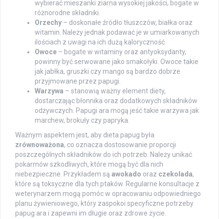
wybierać mieszanki ziarna wysokiej jakości, bogate w
różnorodne składniki.
Orzechy
– doskonałe źródło tłuszczów, białka oraz
witamin. Należy jednak podawać je w umiarkowanych
ilościach z uwagi na ich dużą kaloryczność.
Owoce
– bogate w witaminy oraz antyoksydanty,
powinny być serwowane jako smakołyki. Owoce takie
jak jabłka, gruszki czy mango są bardzo dobrze
przyjmowane przez papugi.
Warzywa
– stanowią ważny element diety,
dostarczając błonnika oraz dodatkowych składników
odżywczych. Papugi ara mogą jeść takie warzywa jak
marchew, brokuły czy papryka.
Ważnym aspektem jest, aby dieta papug była
zrównoważona
, co oznacza dostosowanie proporcji
poszczególnych składników do ich potrzeb. Należy unikać
pokarmów szkodliwych, które mogą być dla nich
niebezpieczne. Przykładem są
awokado
oraz
czekolada
,
które są toksyczne dla tych ptaków. Regularne konsultacje z
weterynarzem mogą pomóc w opracowaniu odpowiedniego
planu żywieniowego, który zaspokoi specyficzne potrzeby
papug ara i zapewni im długie oraz zdrowe życie.