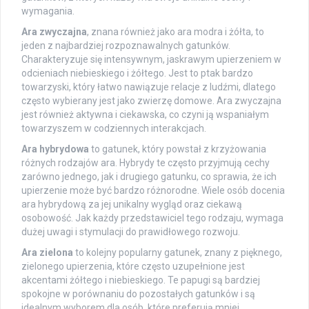
wymagania.
Ara zwyczajna
, znana również jako ara modra i żółta, to
jeden z najbardziej rozpoznawalnych gatunków.
Charakteryzuje się intensywnym, jaskrawym upierzeniem w
odcieniach niebieskiego i żółtego. Jest to ptak bardzo
towarzyski, który łatwo nawiązuje relacje z ludźmi, dlatego
często wybierany jest jako zwierzę domowe. Ara zwyczajna
jest również aktywna i ciekawska, co czyni ją wspaniałym
towarzyszem w codziennych interakcjach.
Ara hybrydowa
to gatunek, który powstał z krzyżowania
różnych rodzajów ara. Hybrydy te często przyjmują cechy
zarówno jednego, jak i drugiego gatunku, co sprawia, że ich
upierzenie może być bardzo różnorodne. Wiele osób docenia
ara hybrydową za jej unikalny wygląd oraz ciekawą
osobowość. Jak każdy przedstawiciel tego rodzaju, wymaga
dużej uwagi i stymulacji do prawidłowego rozwoju.
Ara zielona
to kolejny popularny gatunek, znany z pięknego,
zielonego upierzenia, które często uzupełnione jest
akcentami żółtego i niebieskiego. Te papugi są bardziej
spokojne w porównaniu do pozostałych gatunków i są
idealnym wyborem dla osób, które preferują mniej