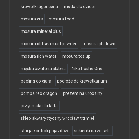
krewetki tiger cena
moda dla dzieci
mosura crs
mosura food
mosura mineral plus
mosura old sea mud powder
mosura ph down
mosura rich water
mosura tds up
męska biżuteria ślubna
Nike Roshe One
peeling do ciała
podłoże do krewetkarium
pompa red dragon
prezent na urodziny
przysmaki dla kota
sklep akwarystyczny wrocław trzmiel
stacja kontroli pojazdów
sukienki na wesele