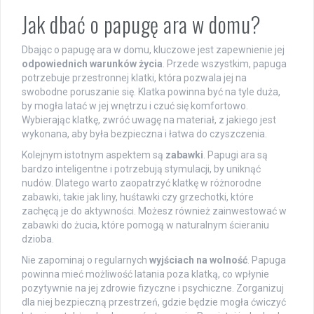
Jak dbać o papugę ara w domu?
Dbając o papugę ara w domu, kluczowe jest zapewnienie jej
odpowiednich warunków życia
. Przede wszystkim, papuga
potrzebuje przestronnej klatki, która pozwala jej na
swobodne poruszanie się. Klatka powinna być na tyle duża,
by mogła latać w jej wnętrzu i czuć się komfortowo.
Wybierając klatkę, zwróć uwagę na materiał, z jakiego jest
wykonana, aby była bezpieczna i łatwa do czyszczenia.
Kolejnym istotnym aspektem są
zabawki
. Papugi ara są
bardzo inteligentne i potrzebują stymulacji, by uniknąć
nudów. Dlatego warto zaopatrzyć klatkę w różnorodne
zabawki, takie jak liny, huśtawki czy grzechotki, które
zachęcą je do aktywności. Możesz również zainwestować w
zabawki do żucia, które pomogą w naturalnym ścieraniu
dzioba.
Nie zapominaj o regularnych
wyjściach na wolność
. Papuga
powinna mieć możliwość latania poza klatką, co wpłynie
pozytywnie na jej zdrowie fizyczne i psychiczne. Zorganizuj
dla niej bezpieczną przestrzeń, gdzie będzie mogła ćwiczyć