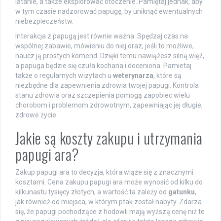
latanie, a także eksplorować otoczenie. Pamiętaj jednak, aby
w tym czasie nadzorować papugę, by uniknąć ewentualnych
niebezpieczeństw.
Interakcja z papugą jest równie ważna. Spędzaj czas na
wspólnej zabawie, mówieniu do niej oraz, jeśli to możliwe,
naucz ją prostych komend. Dzięki temu nawiążesz silną więź,
a papuga będzie się czuła kochana i doceniona. Pamietaj
także o regularnych wizytach u
weterynarza
, które są
niezbędne dla zapewnienia zdrowia twojej papugi. Kontrola
stanu zdrowia oraz szczepienia pomogą zapobiec wielu
chorobom i problemom zdrowotnym, zapewniając jej długie,
zdrowe życie.
Jakie są koszty zakupu i utrzymania
papugi ara?
Zakup papugi ara to decyzja, która wiąże się z znacznymi
kosztami. Cena zakupu papugi ara może wynosić od kilku do
kilkunastu tysięcy złotych, a wartość ta zależy od
gatunku
,
jak również od miejsca, w którym ptak został nabyty. Zdarza
się, że papugi pochodzące z hodowli mają wyższą cenę niż te