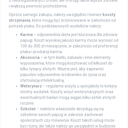
z nieuregulowanych źródeł, ale oferują także lepsze zdrowie
i większą pewność pochodzenia.
Oprócz samego zakupu, należy uwzględnić również
koszty
utrzymania
, które mogą być zróżnicowane w zależności od
potrzeb ptaka. Do podstawowych wydatków należy:
Karma
– odpowiednia dieta jest kluczowa dla zdrowia
papugi. Koszt wysokiej jakości karmy może wynosić od
100 do 300 zł miesięcznie, w zależności od preferencji
ptaka i produkcji karma.
Akcesoria
– w tym klatki, zabawki i inne elementy
wyposażenia, które mogą kosztować od kilkuset do
kilku tysięcy złotych. Ważne jest, aby zapewnić
papudze odpowiednie środowisko do życia oraz
stymulację intelektualną.
Weterynarz
– regularne wizyty u specjalisty to kolejny
istotny wydatek. Koszty wizyt weterynaryjnych oraz
ewentualnych badań mogą sięgać kilku setek złotych
rocznie.
Szkoleń
– niektóre właściciele decydują się na
szkolenie swoich papug w zakresie zachowań
społecznych czy mówienia. Koszt takich usług może
być różny, ale także należy go uwzględnić w budżecie.