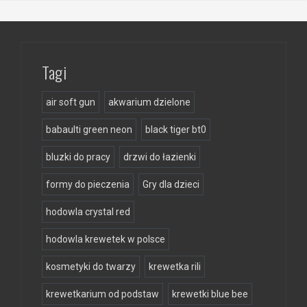
Tagi
air soft gun
akwarium dzielone
babaulti green neon
black tiger bt0
bluzki do pracy
drzwi do łazienki
formy do pieczenia
Gry dla dzieci
hodowla crystal red
hodowla krewetek w polsce
kosmetyki do twarzy
krewetka rili
krewetkarium od podstaw
krewetki blue bee