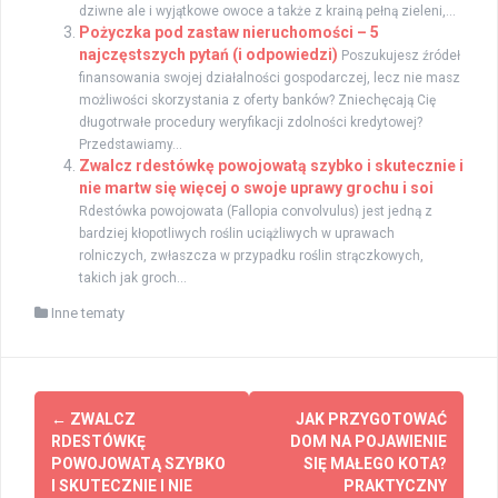
dziwne ale i wyjątkowe owoce a także z krainą pełną zieleni,...
Pożyczka pod zastaw nieruchomości – 5
najczęstszych pytań (i odpowiedzi)
Poszukujesz źródeł
finansowania swojej działalności gospodarczej, lecz nie masz
możliwości skorzystania z oferty banków? Zniechęcają Cię
długotrwałe procedury weryfikacji zdolności kredytowej?
Przedstawiamy...
Zwalcz rdestówkę powojowatą szybko i skutecznie i
nie martw się więcej o swoje uprawy grochu i soi
Rdestówka powojowata (Fallopia convolvulus) jest jedną z
bardziej kłopotliwych roślin uciążliwych w uprawach
rolniczych, zwłaszcza w przypadku roślin strączkowych,
takich jak groch...
Inne tematy
Zobacz
←
ZWALCZ
JAK PRZYGOTOWAĆ
wpisy
RDESTÓWKĘ
DOM NA POJAWIENIE
POWOJOWATĄ SZYBKO
SIĘ MAŁEGO KOTA?
I SKUTECZNIE I NIE
PRAKTYCZNY