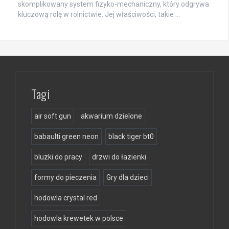
skomplikowany system fizyko-mechaniczny, który odgrywa
kluczową rolę w rolnictwie. Jej właściwości, takie …
Tagi
air soft gun
akwarium dzielone
babaulti green neon
black tiger bt0
bluzki do pracy
drzwi do łazienki
formy do pieczenia
Gry dla dzieci
hodowla crystal red
hodowla krewetek w polsce