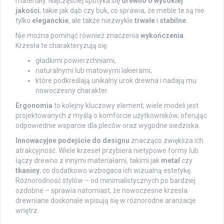
materiały. Najczęściej spotyka się
drewno o wysokiej
jakości
, takie jak dąb czy buk, co sprawia, że meble te są nie
tylko
eleganckie
, ale także niezwykle
trwałe
i
stabilne
.
Nie można pominąć również znaczenia
wykończenia
.
Krzesła te charakteryzują się:
gładkimi powierzchniami,
naturalnymi lub matowymi lakierami,
które podkreślają unikalny urok drewna i nadają mu
nowoczesny charakter.
Ergonomia
to kolejny kluczowy element; wiele modeli jest
projektowanych z myślą o komforcie użytkowników, oferując
odpowiednie wsparcie dla pleców oraz wygodne siedziska.
Innowacyjne podejście do designu
znacząco zwiększa ich
atrakcyjność. Wiele krzeseł przybiera nietypowe formy lub
łączy drewno z innymi materiałami, takimi jak
metal
czy
tkaniny
, co dodatkowo wzbogaca ich wizualną estetykę.
Różnorodność stylów – od minimalistycznych po bardziej
ozdobne – sprawia natomiast, że nowoczesne krzesła
drewniane doskonale wpisują się w różnorodne aranżacje
wnętrz.