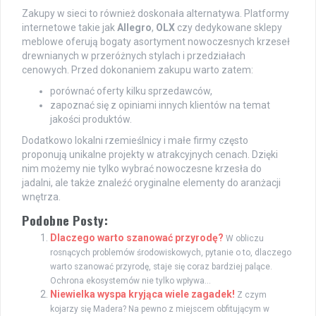
Zakupy w sieci to również doskonała alternatywa. Platformy
internetowe takie jak
Allegro
,
OLX
czy dedykowane sklepy
meblowe oferują bogaty asortyment nowoczesnych krzeseł
drewnianych w przeróżnych stylach i przedziałach
cenowych. Przed dokonaniem zakupu warto zatem:
porównać oferty kilku sprzedawców,
zapoznać się z opiniami innych klientów na temat
jakości produktów.
Dodatkowo lokalni rzemieślnicy i małe firmy często
proponują unikalne projekty w atrakcyjnych cenach. Dzięki
nim możemy nie tylko wybrać nowoczesne krzesła do
jadalni, ale także znaleźć oryginalne elementy do aranżacji
wnętrza.
Podobne Posty:
Dlaczego warto szanować przyrodę?
W obliczu
rosnących problemów środowiskowych, pytanie o to, dlaczego
warto szanować przyrodę, staje się coraz bardziej palące.
Ochrona ekosystemów nie tylko wpływa...
Niewielka wyspa kryjąca wiele zagadek!
Z czym
kojarzy się Madera? Na pewno z miejscem obfitującym w