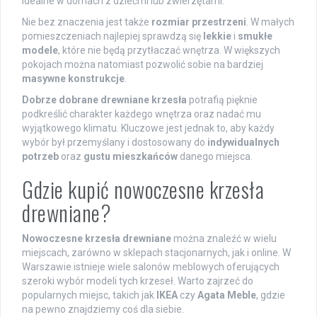
idealne w domach z dziećmi lub zwierzętami.
Nie bez znaczenia jest także
rozmiar przestrzeni
. W małych
pomieszczeniach najlepiej sprawdzą się
lekkie
i
smukłe
modele
, które nie będą przytłaczać wnętrza. W większych
pokojach można natomiast pozwolić sobie na bardziej
masywne konstrukcje
.
Dobrze dobrane drewniane krzesła
potrafią pięknie
podkreślić charakter każdego wnętrza oraz nadać mu
wyjątkowego klimatu. Kluczowe jest jednak to, aby każdy
wybór był przemyślany i dostosowany do
indywidualnych
potrzeb
oraz
gustu mieszkańców
danego miejsca.
Gdzie kupić nowoczesne krzesła
drewniane?
Nowoczesne krzesła drewniane
można znaleźć w wielu
miejscach, zarówno w sklepach stacjonarnych, jak i online. W
Warszawie istnieje wiele salonów meblowych oferujących
szeroki wybór modeli tych krzeseł. Warto zajrzeć do
popularnych miejsc, takich jak
IKEA
czy
Agata Meble
, gdzie
na pewno znajdziemy coś dla siebie.