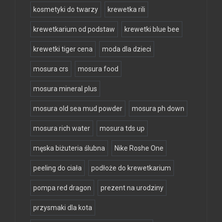
kosmetyki do twarzy
krewetka rili
krewetkarium od podstaw
krewetki blue bee
krewetki tiger cena
moda dla dzieci
mosura crs
mosura food
mosura mineral plus
mosura old sea mud powder
mosura ph down
mosura rich water
mosura tds up
męska biżuteria ślubna
Nike Roshe One
peeling do ciała
podłoże do krewetkarium
pompa red dragon
prezent na urodziny
przysmaki dla kota