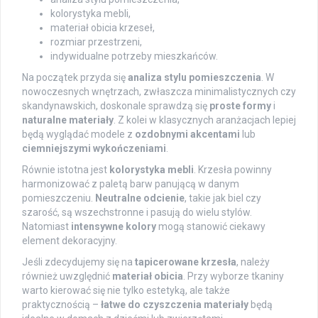
kolorystyka mebli,
materiał obicia krzeseł,
rozmiar przestrzeni,
indywidualne potrzeby mieszkańców.
Na początek przyda się
analiza stylu pomieszczenia
. W
nowoczesnych wnętrzach, zwłaszcza minimalistycznych czy
skandynawskich, doskonale sprawdzą się
proste formy
i
naturalne materiały
. Z kolei w klasycznych aranżacjach lepiej
będą wyglądać modele z
ozdobnymi akcentami
lub
ciemniejszymi wykończeniami
.
Równie istotna jest
kolorystyka mebli
. Krzesła powinny
harmonizować z paletą barw panującą w danym
pomieszczeniu.
Neutralne odcienie
, takie jak biel czy
szarość, są wszechstronne i pasują do wielu stylów.
Natomiast
intensywne kolory
mogą stanowić ciekawy
element dekoracyjny.
Jeśli zdecydujemy się na
tapicerowane krzesła
, należy
również uwzględnić
materiał obicia
. Przy wyborze tkaniny
warto kierować się nie tylko estetyką, ale także
praktycznością –
łatwe do czyszczenia materiały
będą